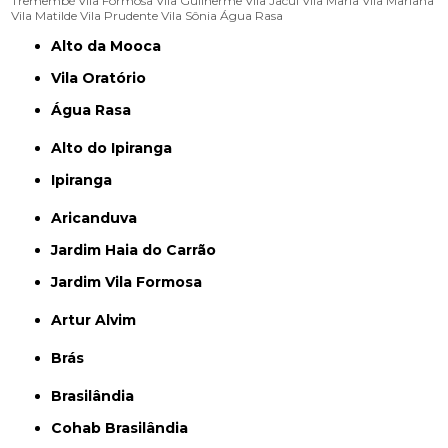
Tremembé
Vila Formosa
Vila Guilherme
Vila Jacuí
Vila Maria
Vila Mariana
Vila Matilde
Vila Prudente
Vila Sônia
Água Rasa
Alto da Mooca
Vila Oratório
Água Rasa
Alto do Ipiranga
Ipiranga
Aricanduva
Jardim Haia do Carrão
Jardim Vila Formosa
Artur Alvim
Brás
Brasilândia
Cohab Brasilândia