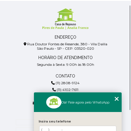
ENDEREÇO
Rua Doutor Fontes de Resende, 380 - Vila Dalila
São Paulo - SP - CEP: 03520-020
HORÁRIO DE ATENDIMENTO
Segunda à Sexta: 9:00h às 18:00h
CONTATO
(11) 2808-9124
(11) 4102-7611
(11) 99918-4901
Olá! Fale agora pelo WhatsApp
residencialpiresdepaula@gmail.com
MENU
Insira seu telefone
Home
Empresa