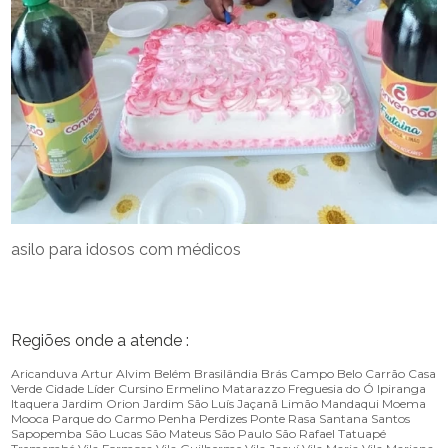
asilo para idosos com médicos
Regiões onde a atende :
Aricanduva
Artur Alvim
Belém
Brasilândia
Brás
Campo Belo
Carrão
Casa
Verde
Cidade Líder
Cursino
Ermelino Matarazzo
Freguesia do Ó
Ipiranga
Itaquera
Jardim Orion
Jardim São Luís
Jaçanã
Limão
Mandaqui
Moema
Mooca
Parque do Carmo
Penha
Perdizes
Ponte Rasa
Santana
Santos
Sapopemba
São Lucas
São Mateus
São Paulo
São Rafael
Tatuapé