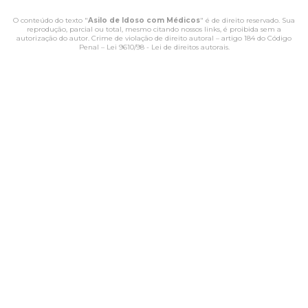
O conteúdo do texto "
Asilo de Idoso com Médicos
" é de direito reservado. Sua
reprodução, parcial ou total, mesmo citando nossos links, é proibida sem a
autorização do autor. Crime de violação de direito autoral – artigo 184 do Código
Penal –
Lei 9610/98 - Lei de direitos autorais
.