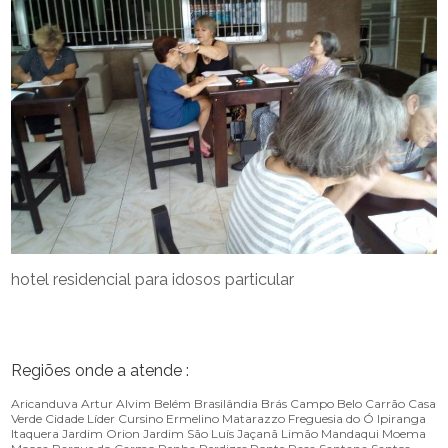
hotel residencial para idosos particular
Regiões onde a atende :
Aricanduva
Artur Alvim
Belém
Brasilândia
Brás
Campo Belo
Carrão
Casa
Verde
Cidade Líder
Cursino
Ermelino Matarazzo
Freguesia do Ó
Ipiranga
Itaquera
Jardim Orion
Jardim São Luís
Jaçanã
Limão
Mandaqui
Moema