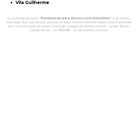
Vila Guilherme
O conteúdo do texto "
Residencial para Idosos com Alzheimer
" é de direito
reservado. Sua reprodução, parcial ou total, mesmo citando nossos links, é proibida
sem a autorização do autor. Crime de violação de direito autoral – artigo 184 do
Código Penal –
Lei 9610/98 - Lei de direitos autorais
.