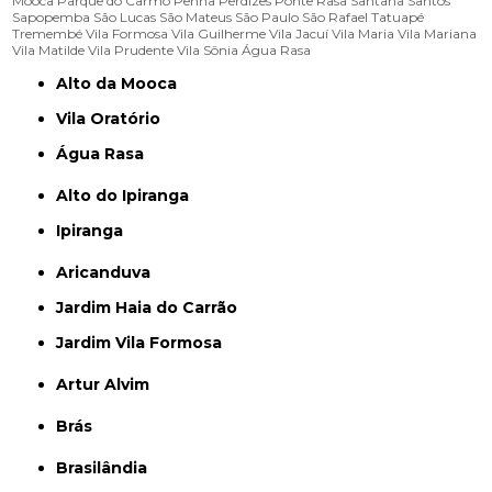
Mooca
Parque do Carmo
Penha
Perdizes
Ponte Rasa
Santana
Santos
Sapopemba
São Lucas
São Mateus
São Paulo
São Rafael
Tatuapé
Tremembé
Vila Formosa
Vila Guilherme
Vila Jacuí
Vila Maria
Vila Mariana
Vila Matilde
Vila Prudente
Vila Sônia
Água Rasa
Alto da Mooca
Vila Oratório
Água Rasa
Alto do Ipiranga
Ipiranga
Aricanduva
Jardim Haia do Carrão
Jardim Vila Formosa
Artur Alvim
Brás
Brasilândia