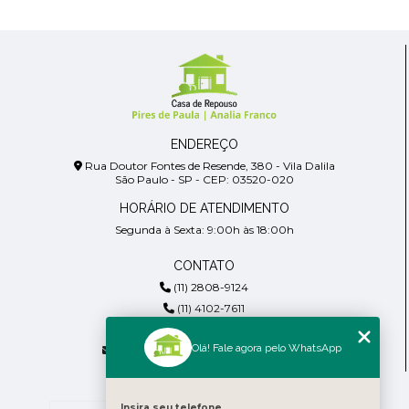
ENDEREÇO
Rua Doutor Fontes de Resende, 380 - Vila Dalila
São Paulo - SP - CEP: 03520-020
HORÁRIO DE ATENDIMENTO
Segunda à Sexta: 9:00h às 18:00h
CONTATO
(11) 2808-9124
(11) 4102-7611
(11) 99918-4901
Olá! Fale agora pelo WhatsApp
residencialpiresdepaula@gmail.com
MENU
Insira seu telefone