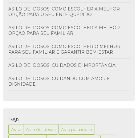
ASILO DE IDOSOS: COMO ESCOLHER A MELHOR
OPÇÃO PARA O SEU ENTE QUERIDO
ASILO DE IDOSOS: COMO ESCOLHER A MELHOR
OPÇÃO PARA SEU FAMILIAR
ASILO DE IDOSOS: COMO ESCOLHER O MELHOR
PARA SEU FAMILIAR E GARANTIR BEM-ESTAR
ASILO DE IDOSOS: CUIDADOS E IMPORTÂNCIA
ASILO DE IDOSOS: CUIDANDO COM AMOR E
DIGNIDADE
ASILO PARA IDOSO É A MELHOR OPÇÃO PARA
GARANTIR CONFORTO E SEGURANÇA NA TERCEIRA
IDADE
Tags
ASILO PARA IDOSO É MELHOR PARA GARANTIR
CONFORTO E SEGURANÇA NA TERCEIRA IDADE
Asilo
Asilo de idosos
Asilo para idoso