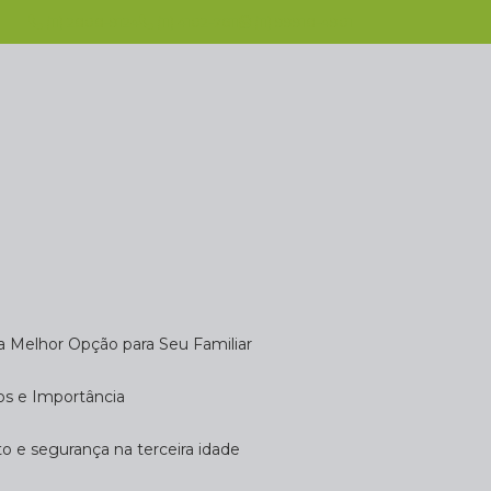
(11) 2808-9124
(11) 4102-7611
(11) 99918-4901
 a Melhor Opção para Seu Familiar
dos e Importância
rto e segurança na terceira idade