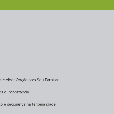
(11) 2808-9124
(11) 4102-7611
(11) 99918-4901
 a Melhor Opção para Seu Familiar
dos e Importância
rto e segurança na terceira idade