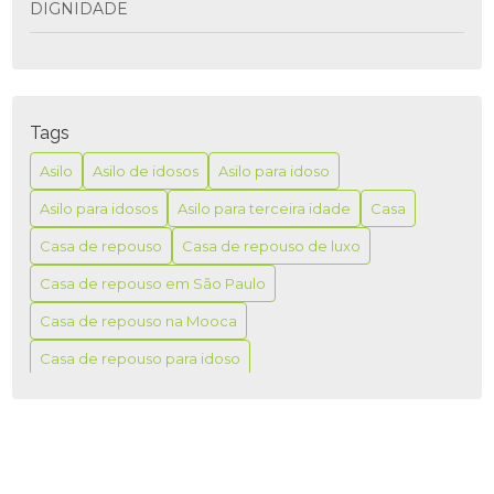
DIGNIDADE
ASILO PARA IDOSO É A MELHOR OPÇÃO PARA
GARANTIR CONFORTO E SEGURANÇA NA TERCEIRA
IDADE
Tags
ASILO PARA IDOSO É MELHOR PARA GARANTIR
CONFORTO E SEGURANÇA NA TERCEIRA IDADE
Asilo
Asilo de idosos
Asilo para idoso
Asilo para idosos
Asilo para terceira idade
Casa
ASILO PARA IDOSO: COMO ESCOLHER A MELHOR
OPÇÃO PARA SEUS ENTES QUERIDOS
Casa de repouso
Casa de repouso de luxo
ASILO PARA IDOSO: CUIDADOS E CONFORTO
Casa de repouso em São Paulo
Casa de repouso na Mooca
ASILO PARA IDOSO: O MELHOR CUIDADO
Casa de repouso para idoso
ASILO PARA IDOSO: O QUE VOCÊ PRECISA SABER
Casa de repouso para idosos
Casas
ASILO PARA IDOSOS COM ALZHEIMER: COMO
Casas de repouso
Casas de repouso idosos
ESCOLHER O MELHOR
Casas de repouso na Mooca
ASILO PARA IDOSOS COM ALZHEIMER: CUIDADOS