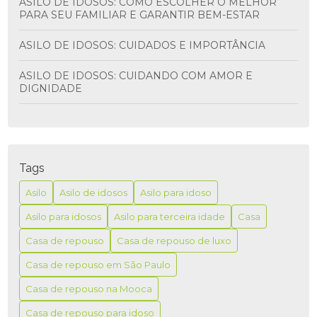
ASILO DE IDOSOS: COMO ESCOLHER O MELHOR
PARA SEU FAMILIAR E GARANTIR BEM-ESTAR
ASILO DE IDOSOS: CUIDADOS E IMPORTÂNCIA
ASILO DE IDOSOS: CUIDANDO COM AMOR E
DIGNIDADE
ASILO PARA IDOSO É A MELHOR OPÇÃO PARA
GARANTIR CONFORTO E SEGURANÇA NA TERCEIRA
IDADE
Tags
ASILO PARA IDOSO É MELHOR PARA GARANTIR
CONFORTO E SEGURANÇA NA TERCEIRA IDADE
Asilo
Asilo de idosos
Asilo para idoso
Asilo para idosos
Asilo para terceira idade
Casa
ASILO PARA IDOSO: COMO ESCOLHER A MELHOR
OPÇÃO PARA SEUS ENTES QUERIDOS
Casa de repouso
Casa de repouso de luxo
ASILO PARA IDOSO: CUIDADOS E CONFORTO
Casa de repouso em São Paulo
Casa de repouso na Mooca
ASILO PARA IDOSO: O MELHOR CUIDADO
Casa de repouso para idoso