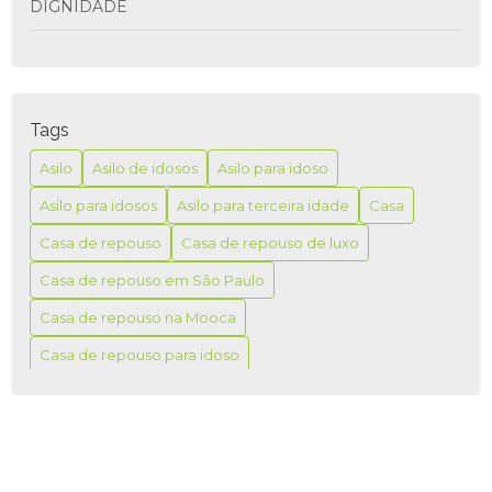
DIGNIDADE
ASILO PARA IDOSO É A MELHOR OPÇÃO PARA
GARANTIR CONFORTO E SEGURANÇA NA TERCEIRA
IDADE
Tags
ASILO PARA IDOSO É MELHOR PARA GARANTIR
CONFORTO E SEGURANÇA NA TERCEIRA IDADE
Asilo
Asilo de idosos
Asilo para idoso
Asilo para idosos
Asilo para terceira idade
Casa
ASILO PARA IDOSO: COMO ESCOLHER A MELHOR
OPÇÃO PARA SEUS ENTES QUERIDOS
Casa de repouso
Casa de repouso de luxo
ASILO PARA IDOSO: CUIDADOS E CONFORTO
Casa de repouso em São Paulo
Casa de repouso na Mooca
ASILO PARA IDOSO: O MELHOR CUIDADO
Casa de repouso para idoso
ASILO PARA IDOSO: O QUE VOCÊ PRECISA SABER
Casa de repouso para idosos
Casas
ASILO PARA IDOSOS COM ALZHEIMER: COMO
Casas de repouso
Casas de repouso idosos
ESCOLHER O MELHOR
Casas de repouso na Mooca
ASILO PARA IDOSOS COM ALZHEIMER: CUIDADOS