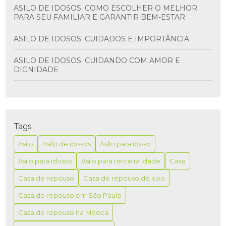
ASILO DE IDOSOS: COMO ESCOLHER O MELHOR
PARA SEU FAMILIAR E GARANTIR BEM-ESTAR
ASILO DE IDOSOS: CUIDADOS E IMPORTÂNCIA
ASILO DE IDOSOS: CUIDANDO COM AMOR E
DIGNIDADE
ASILO PARA IDOSO É A MELHOR OPÇÃO PARA
GARANTIR CONFORTO E SEGURANÇA NA TERCEIRA
IDADE
Tags
ASILO PARA IDOSO É MELHOR PARA GARANTIR
CONFORTO E SEGURANÇA NA TERCEIRA IDADE
Asilo
Asilo de idosos
Asilo para idoso
Asilo para idosos
Asilo para terceira idade
Casa
ASILO PARA IDOSO: COMO ESCOLHER A MELHOR
OPÇÃO PARA SEUS ENTES QUERIDOS
Casa de repouso
Casa de repouso de luxo
ASILO PARA IDOSO: CUIDADOS E CONFORTO
Casa de repouso em São Paulo
Casa de repouso na Mooca
ASILO PARA IDOSO: O MELHOR CUIDADO