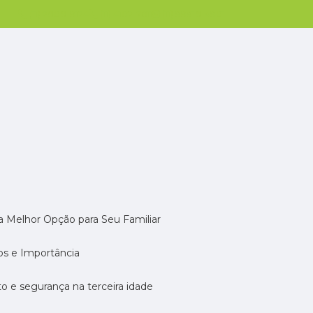
(11) 2808-9124
(11) 4102-7611
(11) 99918-4901
 a Melhor Opção para Seu Familiar
dos e Importância
rto e segurança na terceira idade