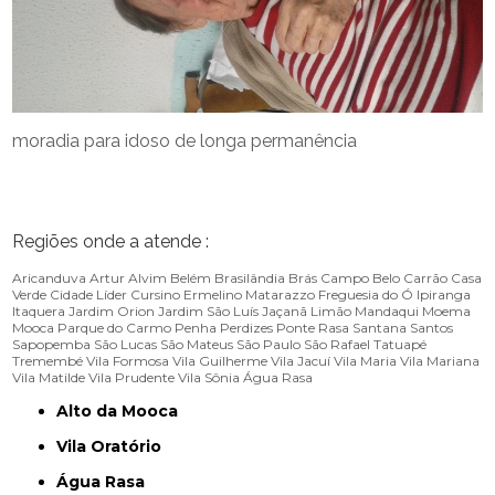
moradia para idoso de longa permanência
Regiões onde a atende :
Aricanduva
Artur Alvim
Belém
Brasilândia
Brás
Campo Belo
Carrão
Casa
Verde
Cidade Líder
Cursino
Ermelino Matarazzo
Freguesia do Ó
Ipiranga
Itaquera
Jardim Orion
Jardim São Luís
Jaçanã
Limão
Mandaqui
Moema
Mooca
Parque do Carmo
Penha
Perdizes
Ponte Rasa
Santana
Santos
Sapopemba
São Lucas
São Mateus
São Paulo
São Rafael
Tatuapé
Tremembé
Vila Formosa
Vila Guilherme
Vila Jacuí
Vila Maria
Vila Mariana
Vila Matilde
Vila Prudente
Vila Sônia
Água Rasa
Alto da Mooca
Vila Oratório
Água Rasa