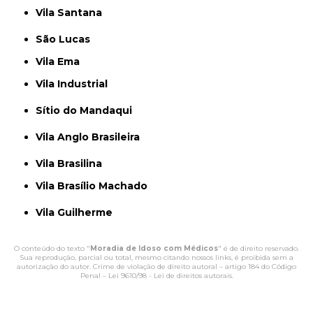
Vila Santana
São Lucas
Vila Ema
Vila Industrial
Sítio do Mandaqui
Vila Anglo Brasileira
Vila Brasilina
Vila Brasílio Machado
Vila Guilherme
O conteúdo do texto "
Moradia de Idoso com Médicos
" é de direito reservado.
Sua reprodução, parcial ou total, mesmo citando nossos links, é proibida sem a
autorização do autor. Crime de violação de direito autoral – artigo 184 do Código
Penal –
Lei 9610/98 - Lei de direitos autorais
.