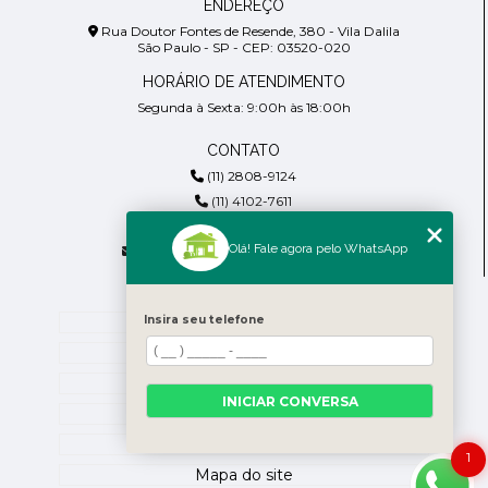
ENDEREÇO
Rua Doutor Fontes de Resende, 380 - Vila Dalila
São Paulo - SP - CEP: 03520-020
HORÁRIO DE ATENDIMENTO
Segunda à Sexta: 9:00h às 18:00h
CONTATO
(11) 2808-9124
(11) 4102-7611
(11) 99918-4901
Olá! Fale agora pelo WhatsApp
residencialpiresdepaula@gmail.com
MENU
Home
Insira seu telefone
Empresa
Blog
INICIAR CONVERSA
Contato
Categorias
1
Mapa do site