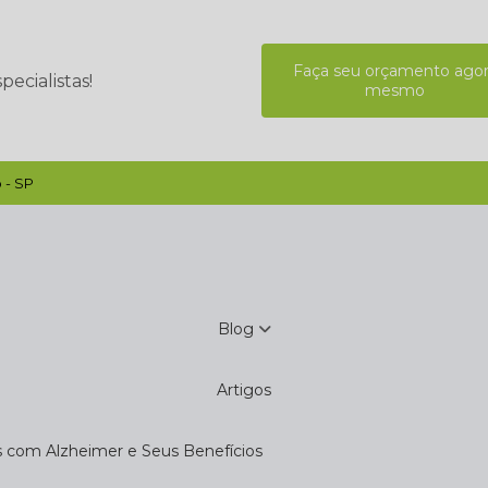
Faça seu orçamento ago
ecialistas!
mesmo
 - SP
Blog
Artigos
s com Alzheimer e Seus Benefícios