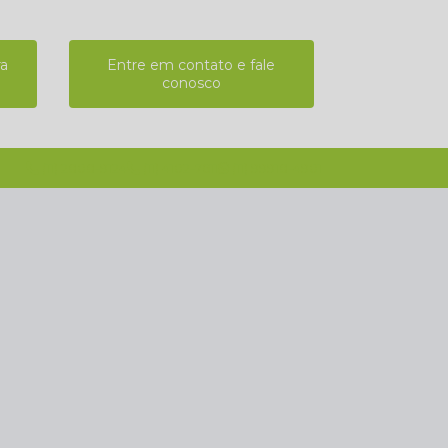
ra
Entre em contato e fale
conosco
(11) 2808-9124
(11) 4102-7611
(11) 99918-4901