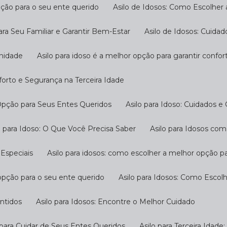
pção para o seu ente querido
Asilo de Idosos: Como Escolher
ara Seu Familiar e Garantir Bem-Estar
Asilo de Idosos: Cuida
gnidade
Asilo para idoso é a melhor opção para garantir confo
nforto e Segurança na Terceira Idade
 Opção para Seus Entes Queridos
Asilo para Idoso: Cuidados e
ilo para Idoso: O Que Você Precisa Saber
Asilo para Idosos c
 Especiais
Asilo para idosos: como escolher a melhor opção p
 opção para o seu ente querido
Asilo para Idosos: Como Escol
antidos
Asilo para Idosos: Encontre o Melhor Cuidado
o para Cuidar de Seus Entes Queridos
Asilo para Terceira Idad