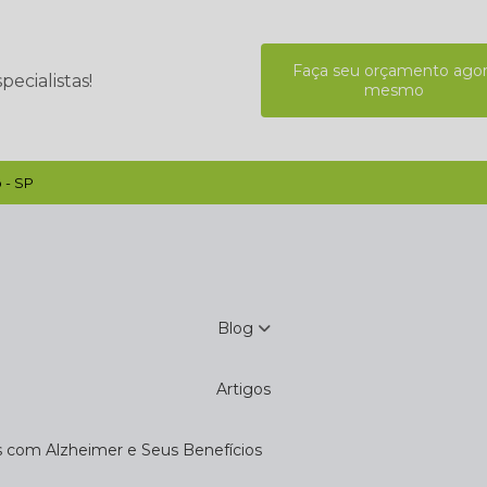
Faça seu orçamento ago
ecialistas!
mesmo
 - SP
Blog
Artigos
s com Alzheimer e Seus Benefícios