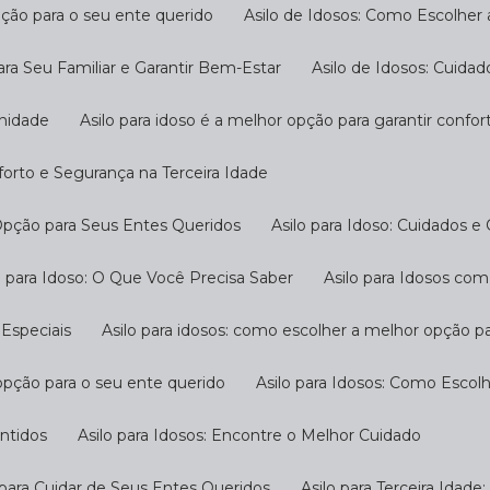
pção para o seu ente querido
Asilo de Idosos: Como Escolher
ara Seu Familiar e Garantir Bem-Estar
Asilo de Idosos: Cuida
gnidade
Asilo para idoso é a melhor opção para garantir confo
nforto e Segurança na Terceira Idade
 Opção para Seus Entes Queridos
Asilo para Idoso: Cuidados e
ilo para Idoso: O Que Você Precisa Saber
Asilo para Idosos c
 Especiais
Asilo para idosos: como escolher a melhor opção p
 opção para o seu ente querido
Asilo para Idosos: Como Escol
antidos
Asilo para Idosos: Encontre o Melhor Cuidado
o para Cuidar de Seus Entes Queridos
Asilo para Terceira Idad