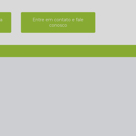
ra
Entre em contato e fale
conosco
(11) 2808-9124
(11) 4102-7611
(11) 99918-4901