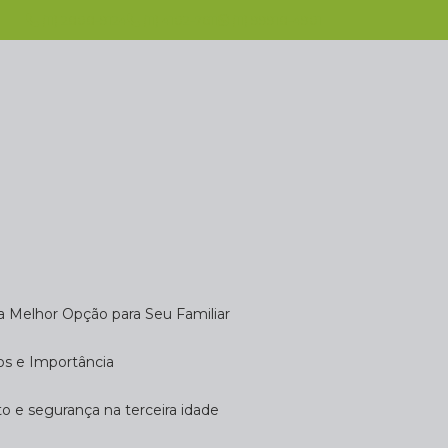
(11) 2808-9124
(11) 4102-7611
(11) 99918-4901
 a Melhor Opção para Seu Familiar
dos e Importância
rto e segurança na terceira idade