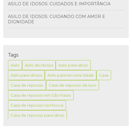
ASILO DE IDOSOS: CUIDADOS E IMPORTÂNCIA
ASILO DE IDOSOS: CUIDANDO COM AMOR E
DIGNIDADE
ASILO PARA IDOSO É A MELHOR OPÇÃO PARA
GARANTIR CONFORTO E SEGURANÇA NA TERCEIRA
IDADE
Tags
ASILO PARA IDOSO É MELHOR PARA GARANTIR
CONFORTO E SEGURANÇA NA TERCEIRA IDADE
Asilo
Asilo de idosos
Asilo para idoso
Asilo para idosos
Asilo para terceira idade
Casa
ASILO PARA IDOSO: COMO ESCOLHER A MELHOR
OPÇÃO PARA SEUS ENTES QUERIDOS
Casa de repouso
Casa de repouso de luxo
ASILO PARA IDOSO: CUIDADOS E CONFORTO
Casa de repouso em São Paulo
Casa de repouso na Mooca
ASILO PARA IDOSO: O MELHOR CUIDADO
Casa de repouso para idoso
ASILO PARA IDOSO: O QUE VOCÊ PRECISA SABER
Casa de repouso para idosos
Casas
ASILO PARA IDOSOS COM ALZHEIMER: COMO