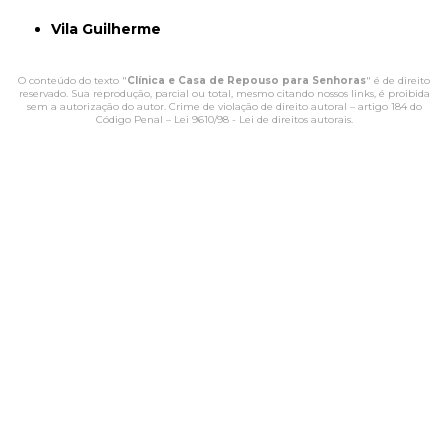
Vila Guilherme
O conteúdo do texto "
Clínica e Casa de Repouso para Senhoras
" é de direito
reservado. Sua reprodução, parcial ou total, mesmo citando nossos links, é proibida
sem a autorização do autor. Crime de violação de direito autoral – artigo 184 do
Código Penal –
Lei 9610/98 - Lei de direitos autorais
.