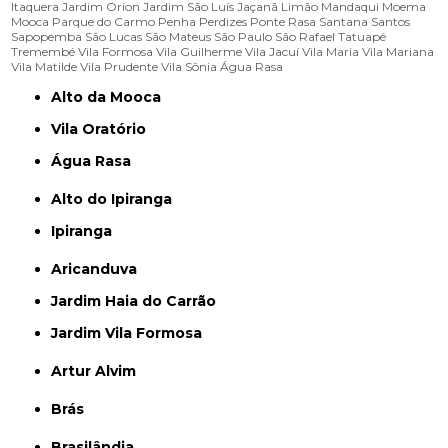
Itaquera
Jardim Orion
Jardim São Luís
Jaçanã
Limão
Mandaqui
Moema
Mooca
Parque do Carmo
Penha
Perdizes
Ponte Rasa
Santana
Santos
Sapopemba
São Lucas
São Mateus
São Paulo
São Rafael
Tatuapé
Tremembé
Vila Formosa
Vila Guilherme
Vila Jacuí
Vila Maria
Vila Mariana
Vila Matilde
Vila Prudente
Vila Sônia
Água Rasa
Alto da Mooca
Vila Oratório
Água Rasa
Alto do Ipiranga
Ipiranga
Aricanduva
Jardim Haia do Carrão
Jardim Vila Formosa
Artur Alvim
Brás
Brasilândia