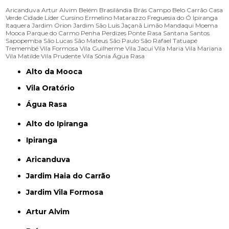
Aricanduva
Artur Alvim
Belém
Brasilândia
Brás
Campo Belo
Carrão
Casa
Verde
Cidade Líder
Cursino
Ermelino Matarazzo
Freguesia do Ó
Ipiranga
Itaquera
Jardim Orion
Jardim São Luís
Jaçanã
Limão
Mandaqui
Moema
Mooca
Parque do Carmo
Penha
Perdizes
Ponte Rasa
Santana
Santos
Sapopemba
São Lucas
São Mateus
São Paulo
São Rafael
Tatuapé
Tremembé
Vila Formosa
Vila Guilherme
Vila Jacuí
Vila Maria
Vila Mariana
Vila Matilde
Vila Prudente
Vila Sônia
Água Rasa
Alto da Mooca
Vila Oratório
Água Rasa
Alto do Ipiranga
Ipiranga
Aricanduva
Jardim Haia do Carrão
Jardim Vila Formosa
Artur Alvim