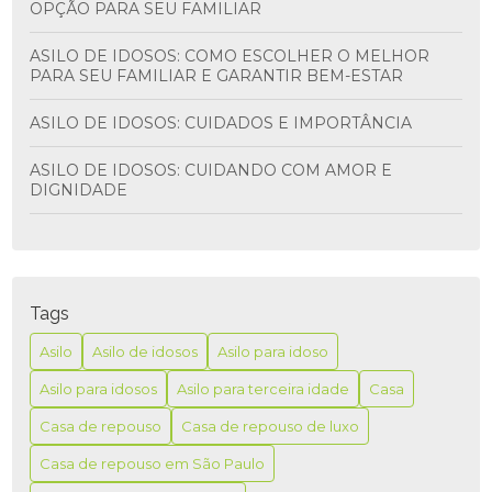
OPÇÃO PARA SEU FAMILIAR
ASILO DE IDOSOS: COMO ESCOLHER O MELHOR
PARA SEU FAMILIAR E GARANTIR BEM-ESTAR
ASILO DE IDOSOS: CUIDADOS E IMPORTÂNCIA
ASILO DE IDOSOS: CUIDANDO COM AMOR E
DIGNIDADE
ASILO PARA IDOSO É A MELHOR OPÇÃO PARA
GARANTIR CONFORTO E SEGURANÇA NA TERCEIRA
IDADE
Tags
ASILO PARA IDOSO É MELHOR PARA GARANTIR
CONFORTO E SEGURANÇA NA TERCEIRA IDADE
Asilo
Asilo de idosos
Asilo para idoso
Asilo para idosos
Asilo para terceira idade
Casa
ASILO PARA IDOSO: COMO ESCOLHER A MELHOR
OPÇÃO PARA SEUS ENTES QUERIDOS
Casa de repouso
Casa de repouso de luxo
ASILO PARA IDOSO: CUIDADOS E CONFORTO
Casa de repouso em São Paulo