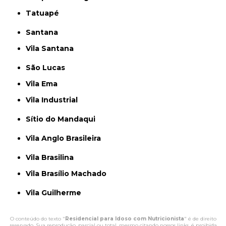
Tatuapé
Santana
Vila Santana
São Lucas
Vila Ema
Vila Industrial
Sítio do Mandaqui
Vila Anglo Brasileira
Vila Brasilina
Vila Brasílio Machado
Vila Guilherme
O conteúdo do texto "
Residencial para Idoso com Nutricionista
" é de direito
reservado. Sua reprodução, parcial ou total, mesmo citando nossos links, é proibida