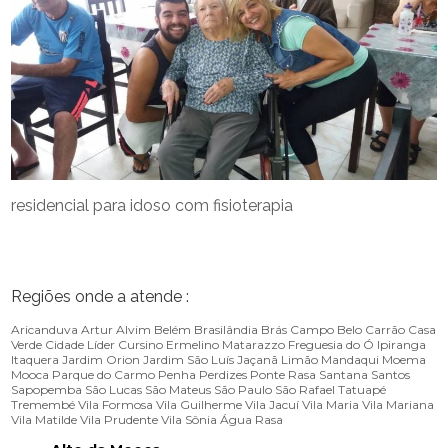
residencial para idoso com fisioterapia
Regiões onde a atende :
Aricanduva
Artur Alvim
Belém
Brasilândia
Brás
Campo Belo
Carrão
Casa
Verde
Cidade Líder
Cursino
Ermelino Matarazzo
Freguesia do Ó
Ipiranga
Itaquera
Jardim Orion
Jardim São Luís
Jaçanã
Limão
Mandaqui
Moema
Mooca
Parque do Carmo
Penha
Perdizes
Ponte Rasa
Santana
Santos
Sapopemba
São Lucas
São Mateus
São Paulo
São Rafael
Tatuapé
Tremembé
Vila Formosa
Vila Guilherme
Vila Jacuí
Vila Maria
Vila Mariana
Vila Matilde
Vila Prudente
Vila Sônia
Água Rasa