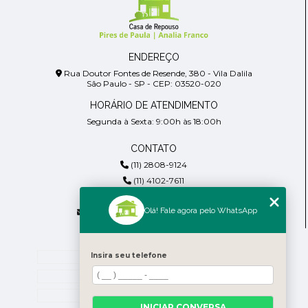
ENDEREÇO
Rua Doutor Fontes de Resende, 380 - Vila Dalila
São Paulo - SP - CEP: 03520-020
HORÁRIO DE ATENDIMENTO
Segunda à Sexta: 9:00h às 18:00h
CONTATO
(11) 2808-9124
(11) 4102-7611
(11) 99918-4901
Olá! Fale agora pelo WhatsApp
residencialpiresdepaula@gmail.com
MENU
Insira seu telefone
Home
Empresa
Blog
INICIAR CONVERSA