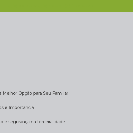
(11) 2808-9124
(11) 4102-7611
(11) 99918-4901
 a Melhor Opção para Seu Familiar
dos e Importância
rto e segurança na terceira idade