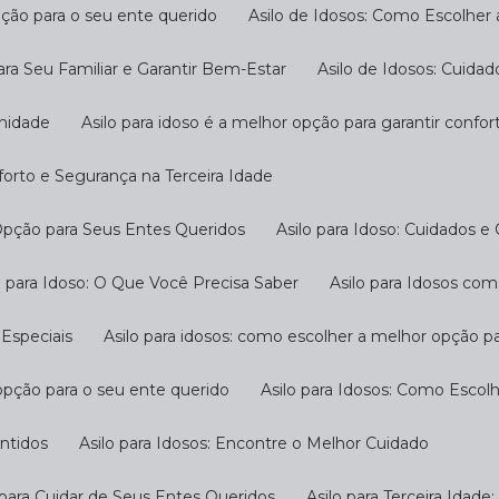
pção para o seu ente querido
Asilo de Idosos: Como Escolher
ara Seu Familiar e Garantir Bem-Estar
Asilo de Idosos: Cuida
gnidade
Asilo para idoso é a melhor opção para garantir confo
nforto e Segurança na Terceira Idade
 Opção para Seus Entes Queridos
Asilo para Idoso: Cuidados e
ilo para Idoso: O Que Você Precisa Saber
Asilo para Idosos c
 Especiais
Asilo para idosos: como escolher a melhor opção p
 opção para o seu ente querido
Asilo para Idosos: Como Escol
antidos
Asilo para Idosos: Encontre o Melhor Cuidado
o para Cuidar de Seus Entes Queridos
Asilo para Terceira Idad