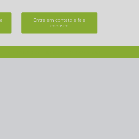
ra
Entre em contato e fale
conosco
(11) 2808-9124
(11) 4102-7611
(11) 99918-4901