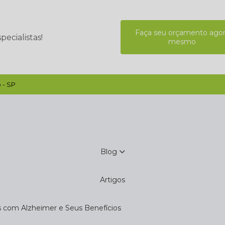
Faça seu orçamento ago
ecialistas!
mesmo
 - SP
Blog
Artigos
s com Alzheimer e Seus Benefícios