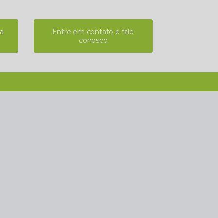
ra
Entre em contato e fale
conosco
(11) 2808-9124
(11) 4102-7611
(11) 99918-4901