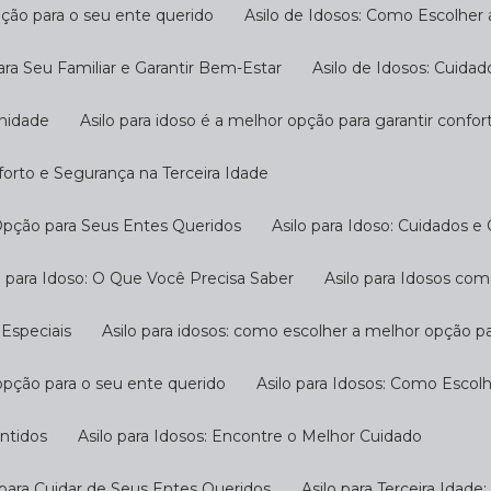
pção para o seu ente querido
Asilo de Idosos: Como Escolher
ara Seu Familiar e Garantir Bem-Estar
Asilo de Idosos: Cuida
gnidade
Asilo para idoso é a melhor opção para garantir confo
nforto e Segurança na Terceira Idade
 Opção para Seus Entes Queridos
Asilo para Idoso: Cuidados e
ilo para Idoso: O Que Você Precisa Saber
Asilo para Idosos c
 Especiais
Asilo para idosos: como escolher a melhor opção p
 opção para o seu ente querido
Asilo para Idosos: Como Escol
antidos
Asilo para Idosos: Encontre o Melhor Cuidado
o para Cuidar de Seus Entes Queridos
Asilo para Terceira Idad