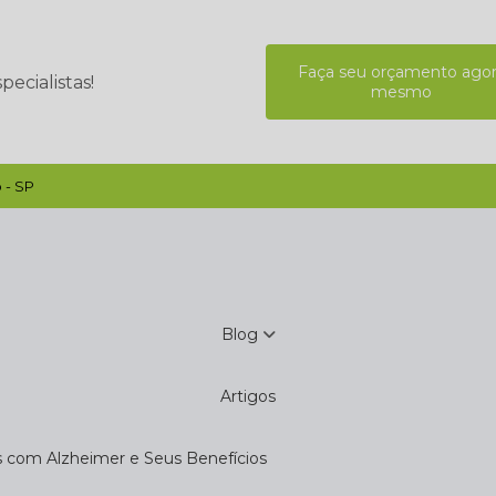
Faça seu orçamento ago
ecialistas!
mesmo
 - SP
Blog
Artigos
s com Alzheimer e Seus Benefícios