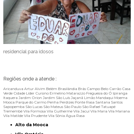
residencial para idosos
Regiões onde a atende :
Aricanduva
Artur Alvim
Belém
Brasilândia
Brás
Campo Belo
Carrão
Casa
Verde
Cidade Líder
Cursino
Ermelino Matarazzo
Freguesia do Ó
Ipiranga
Itaquera
Jardim Orion
Jardim São Luís
Jaçanã
Limão
Mandaqui
Moema
Mooca
Parque do Carmo
Penha
Perdizes
Ponte Rasa
Santana
Santos
Sapopemba
São Lucas
São Mateus
São Paulo
São Rafael
Tatuapé
Tremembé
Vila Formosa
Vila Guilherme
Vila Jacuí
Vila Maria
Vila Mariana
Vila Matilde
Vila Prudente
Vila Sônia
Água Rasa
Alto da Mooca