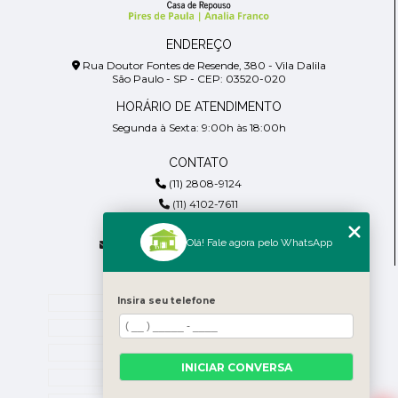
ENDEREÇO
Rua Doutor Fontes de Resende, 380 - Vila Dalila
São Paulo - SP - CEP: 03520-020
HORÁRIO DE ATENDIMENTO
Segunda à Sexta: 9:00h às 18:00h
CONTATO
(11) 2808-9124
(11) 4102-7611
(11) 99918-4901
Olá! Fale agora pelo WhatsApp
residencialpiresdepaula@gmail.com
MENU
Insira seu telefone
Home
Empresa
Blog
INICIAR CONVERSA
Contato