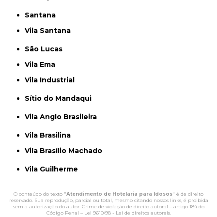
Santana
Vila Santana
São Lucas
Vila Ema
Vila Industrial
Sítio do Mandaqui
Vila Anglo Brasileira
Vila Brasilina
Vila Brasílio Machado
Vila Guilherme
O conteúdo do texto "
Atendimento de Hotelaria para Idosos
" é de direito
reservado. Sua reprodução, parcial ou total, mesmo citando nossos links, é proibida
sem a autorização do autor. Crime de violação de direito autoral – artigo 184 do
Código Penal –
Lei 9610/98 - Lei de direitos autorais
.