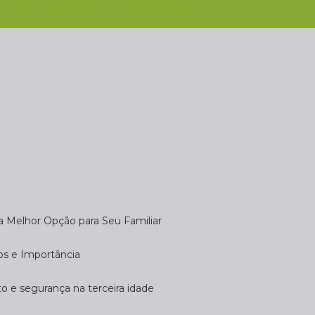
(11) 2808-9124
(11) 4102-7611
(11) 99918-4901
 a Melhor Opção para Seu Familiar
dos e Importância
rto e segurança na terceira idade