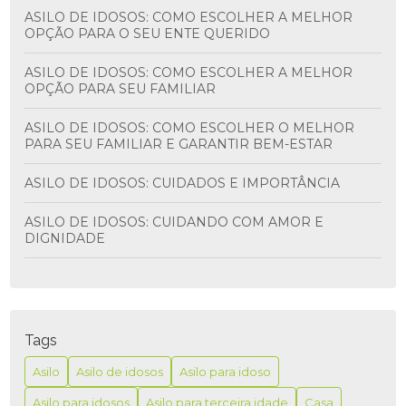
ASILO DE IDOSOS: COMO ESCOLHER A MELHOR
OPÇÃO PARA O SEU ENTE QUERIDO
ASILO DE IDOSOS: COMO ESCOLHER A MELHOR
OPÇÃO PARA SEU FAMILIAR
ASILO DE IDOSOS: COMO ESCOLHER O MELHOR
PARA SEU FAMILIAR E GARANTIR BEM-ESTAR
ASILO DE IDOSOS: CUIDADOS E IMPORTÂNCIA
ASILO DE IDOSOS: CUIDANDO COM AMOR E
DIGNIDADE
ASILO PARA IDOSO É A MELHOR OPÇÃO PARA
GARANTIR CONFORTO E SEGURANÇA NA TERCEIRA
IDADE
Tags
ASILO PARA IDOSO É MELHOR PARA GARANTIR
CONFORTO E SEGURANÇA NA TERCEIRA IDADE
Asilo
Asilo de idosos
Asilo para idoso
Asilo para idosos
Asilo para terceira idade
Casa
ASILO PARA IDOSO: COMO ESCOLHER A MELHOR