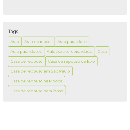
ASILO PARA IDOSO É A MELHOR OPÇÃO PARA
GARANTIR CONFORTO E SEGURANÇA NA TERCEIRA
IDADE
Tags
ASILO PARA IDOSO É MELHOR PARA GARANTIR
CONFORTO E SEGURANÇA NA TERCEIRA IDADE
Asilo
Asilo de idosos
Asilo para idoso
Asilo para idosos
Asilo para terceira idade
Casa
ASILO PARA IDOSO: COMO ESCOLHER A MELHOR
OPÇÃO PARA SEUS ENTES QUERIDOS
Casa de repouso
Casa de repouso de luxo
ASILO PARA IDOSO: CUIDADOS E CONFORTO
Casa de repouso em São Paulo
Casa de repouso na Mooca
ASILO PARA IDOSO: O MELHOR CUIDADO
Casa de repouso para idoso
ASILO PARA IDOSO: O QUE VOCÊ PRECISA SABER
Casa de repouso para idosos
Casas
ASILO PARA IDOSOS COM ALZHEIMER: COMO
Casas de repouso
Casas de repouso idosos
ESCOLHER O MELHOR
Casas de repouso na Mooca
ASILO PARA IDOSOS COM ALZHEIMER: CUIDADOS