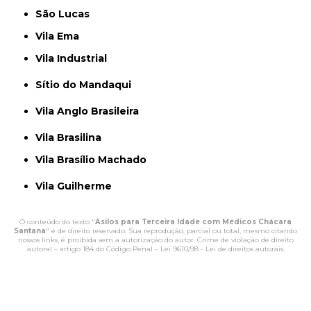
São Lucas
Vila Ema
Vila Industrial
Sítio do Mandaqui
Vila Anglo Brasileira
Vila Brasilina
Vila Brasílio Machado
Vila Guilherme
O conteúdo do texto "
Asilos para Terceira Idade com Médicos Chácara
Santana
" é de direito reservado. Sua reprodução, parcial ou total, mesmo citando
nossos links, é proibida sem a autorização do autor. Crime de violação de direito
autoral – artigo 184 do Código Penal –
Lei 9610/98 - Lei de direitos autorais
.