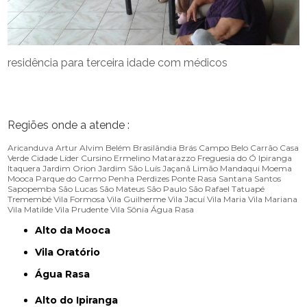
residência para terceira idade com médicos
Regiões onde a atende :
Aricanduva
Artur Alvim
Belém
Brasilândia
Brás
Campo Belo
Carrão
Casa
Verde
Cidade Líder
Cursino
Ermelino Matarazzo
Freguesia do Ó
Ipiranga
Itaquera
Jardim Orion
Jardim São Luís
Jaçanã
Limão
Mandaqui
Moema
Mooca
Parque do Carmo
Penha
Perdizes
Ponte Rasa
Santana
Santos
Sapopemba
São Lucas
São Mateus
São Paulo
São Rafael
Tatuapé
Tremembé
Vila Formosa
Vila Guilherme
Vila Jacuí
Vila Maria
Vila Mariana
Vila Matilde
Vila Prudente
Vila Sônia
Água Rasa
Alto da Mooca
Vila Oratório
Água Rasa
Alto do Ipiranga