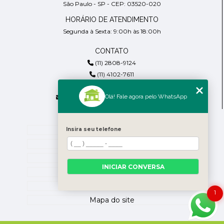
São Paulo - SP - CEP: 03520-020
HORÁRIO DE ATENDIMENTO
Segunda à Sexta: 9:00h às 18:00h
CONTATO
(11) 2808-9124
(11) 4102-7611
(11) 99918-4901
Olá! Fale agora pelo WhatsApp
residencialpiresdepaula@gmail.com
MENU
Home
Insira seu telefone
Empresa
Blog
INICIAR CONVERSA
Contato
Categorias
1
Mapa do site