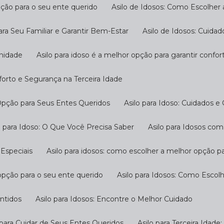
pção para o seu ente querido
Asilo de Idosos: Como Escolher
ara Seu Familiar e Garantir Bem-Estar
Asilo de Idosos: Cuida
gnidade
Asilo para idoso é a melhor opção para garantir confo
nforto e Segurança na Terceira Idade
 Opção para Seus Entes Queridos
Asilo para Idoso: Cuidados e
ilo para Idoso: O Que Você Precisa Saber
Asilo para Idosos c
 Especiais
Asilo para idosos: como escolher a melhor opção p
 opção para o seu ente querido
Asilo para Idosos: Como Escol
antidos
Asilo para Idosos: Encontre o Melhor Cuidado
o para Cuidar de Seus Entes Queridos
Asilo para Terceira Idad