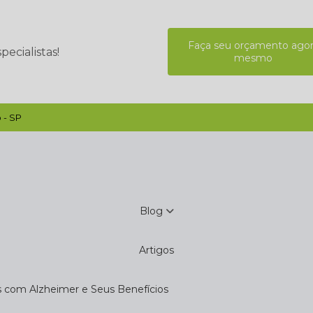
Faça seu orçamento ago
ecialistas!
mesmo
 - SP
Blog
Artigos
s com Alzheimer e Seus Benefícios