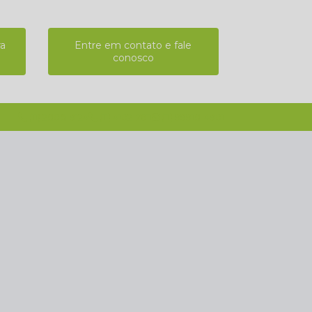
ra
Entre em contato e fale
conosco
(11) 2808-9124
(11) 4102-7611
(11) 99918-4901