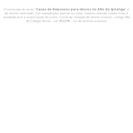
O conteúdo do texto "
Casas de Repousos para Idosos no Alto do Ipiranga
" é
de direito reservado. Sua reprodução, parcial ou total, mesmo citando nossos links, é
proibida sem a autorização do autor. Crime de violação de direito autoral – artigo 184
do Código Penal –
Lei 9610/98 - Lei de direitos autorais
.