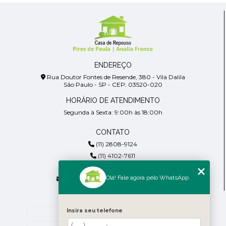
ENDEREÇO
Rua Doutor Fontes de Resende, 380 - Vila Dalila
São Paulo - SP - CEP: 03520-020
HORÁRIO DE ATENDIMENTO
Segunda à Sexta: 9:00h às 18:00h
CONTATO
(11) 2808-9124
(11) 4102-7611
(11) 99918-4901
Olá! Fale agora pelo WhatsApp
residencialpiresdepaula@gmail.com
MENU
Insira seu telefone
Home