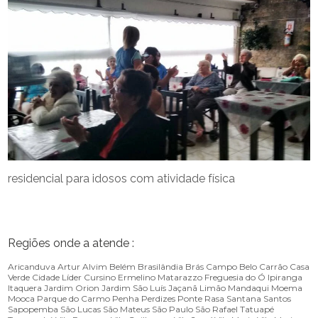
residencial para idosos com atividade física
Regiões onde a atende :
Aricanduva
Artur Alvim
Belém
Brasilândia
Brás
Campo Belo
Carrão
Casa
Verde
Cidade Líder
Cursino
Ermelino Matarazzo
Freguesia do Ó
Ipiranga
Itaquera
Jardim Orion
Jardim São Luís
Jaçanã
Limão
Mandaqui
Moema
Mooca
Parque do Carmo
Penha
Perdizes
Ponte Rasa
Santana
Santos
Sapopemba
São Lucas
São Mateus
São Paulo
São Rafael
Tatuapé