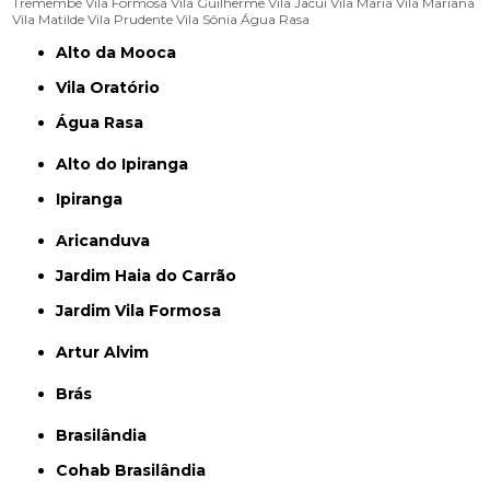
Tremembé
Vila Formosa
Vila Guilherme
Vila Jacuí
Vila Maria
Vila Mariana
Vila Matilde
Vila Prudente
Vila Sônia
Água Rasa
Alto da Mooca
Vila Oratório
Água Rasa
Alto do Ipiranga
Ipiranga
Aricanduva
Jardim Haia do Carrão
Jardim Vila Formosa
Artur Alvim
Brás
Brasilândia
Cohab Brasilândia