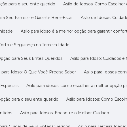
pção para o seu ente querido
Asilo de Idosos: Como Escolher
ara Seu Familiar e Garantir Bem-Estar
Asilo de Idosos: Cuida
gnidade
Asilo para idoso é a melhor opção para garantir confo
nforto e Segurança na Terceira Idade
 Opção para Seus Entes Queridos
Asilo para Idoso: Cuidados e
ilo para Idoso: O Que Você Precisa Saber
Asilo para Idosos c
 Especiais
Asilo para idosos: como escolher a melhor opção p
 opção para o seu ente querido
Asilo para Idosos: Como Escol
antidos
Asilo para Idosos: Encontre o Melhor Cuidado
o para Cuidar de Seus Entes Queridos
Asilo para Terceira Idad