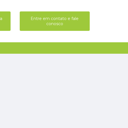
ra
Entre em contato e fale
conosco
(11) 2808-9124
(11) 4102-7611
(11) 99918-4901