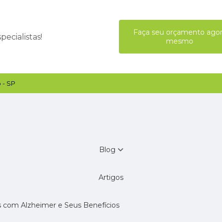
Faça seu orçamento ago
ecialistas!
mesmo
 - SP
Blog
Artigos
s com Alzheimer e Seus Benefícios