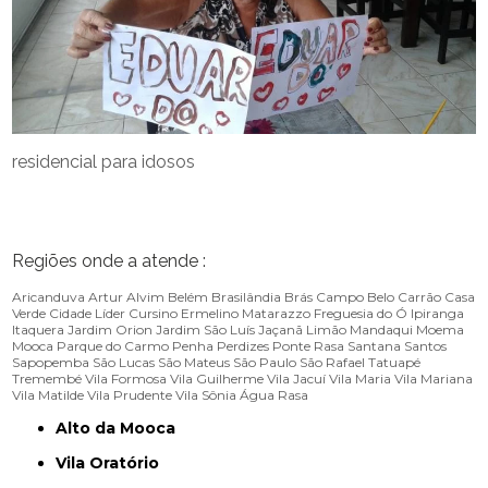
residencial para idosos
Regiões onde a atende :
Aricanduva
Artur Alvim
Belém
Brasilândia
Brás
Campo Belo
Carrão
Casa
Verde
Cidade Líder
Cursino
Ermelino Matarazzo
Freguesia do Ó
Ipiranga
Itaquera
Jardim Orion
Jardim São Luís
Jaçanã
Limão
Mandaqui
Moema
Mooca
Parque do Carmo
Penha
Perdizes
Ponte Rasa
Santana
Santos
Sapopemba
São Lucas
São Mateus
São Paulo
São Rafael
Tatuapé
Tremembé
Vila Formosa
Vila Guilherme
Vila Jacuí
Vila Maria
Vila Mariana
Vila Matilde
Vila Prudente
Vila Sônia
Água Rasa
Alto da Mooca
Vila Oratório