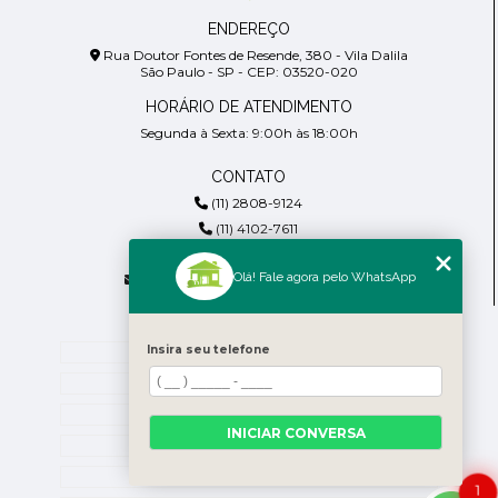
ENDEREÇO
Rua Doutor Fontes de Resende, 380 - Vila Dalila
São Paulo - SP - CEP: 03520-020
HORÁRIO DE ATENDIMENTO
Segunda à Sexta: 9:00h às 18:00h
CONTATO
(11) 2808-9124
(11) 4102-7611
(11) 99918-4901
Olá! Fale agora pelo WhatsApp
residencialpiresdepaula@gmail.com
MENU
Insira seu telefone
Home
Empresa
Blog
INICIAR CONVERSA
Contato
Categorias
1