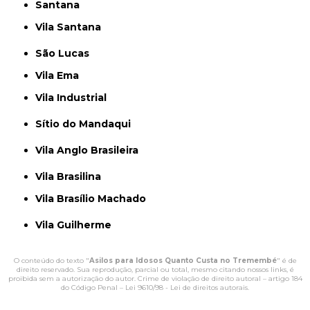
Santana
Vila Santana
São Lucas
Vila Ema
Vila Industrial
Sítio do Mandaqui
Vila Anglo Brasileira
Vila Brasilina
Vila Brasílio Machado
Vila Guilherme
O conteúdo do texto "
Asilos para Idosos Quanto Custa no Tremembé
" é de
direito reservado. Sua reprodução, parcial ou total, mesmo citando nossos links, é
proibida sem a autorização do autor. Crime de violação de direito autoral – artigo 184
do Código Penal –
Lei 9610/98 - Lei de direitos autorais
.