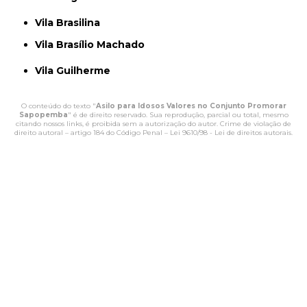
Vila Brasilina
Vila Brasílio Machado
Vila Guilherme
O conteúdo do texto "
Asilo para Idosos Valores no Conjunto Promorar
Sapopemba
" é de direito reservado. Sua reprodução, parcial ou total, mesmo
citando nossos links, é proibida sem a autorização do autor. Crime de violação de
direito autoral – artigo 184 do Código Penal –
Lei 9610/98 - Lei de direitos autorais
.