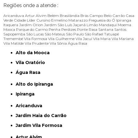
Regiões onde a atende :
Aricanduva
Artur Alvim
Belém
Brasilândia
Brás
Campo Belo
Carrão
Casa
Verde
Cidade Líder
Cursino
Ermelino Matarazzo
Freguesia do Ó
Ipiranga
Itaquera
Jardim Orion
Jardim São Luís
Jaçanã
Limão
Mandaqui
Moema
Mooca
Parque do Carmo
Penha
Perdizes
Ponte Rasa
Santana
Santos
Sapopemba
São Lucas
São Mateus
São Paulo
São Rafael
Tatuapé
Tremembé
Vila Formosa
Vila Guilherme
Vila Jacuí
Vila Maria
Vila Mariana
Vila Matilde
Vila Prudente
Vila Sônia
Água Rasa
Alto da Mooca
Vila Oratório
Água Rasa
Alto do Ipiranga
Ipiranga
Aricanduva
Jardim Haia do Carrão
Jardim Vila Formosa
Artur Alvim