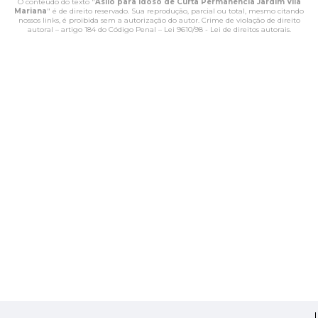
O conteúdo do texto "
Asilo para Idoso de Curta Permanência Jardim Vila
Mariana
" é de direito reservado. Sua reprodução, parcial ou total, mesmo citando
nossos links, é proibida sem a autorização do autor. Crime de violação de direito
autoral – artigo 184 do Código Penal –
Lei 9610/98 - Lei de direitos autorais
.