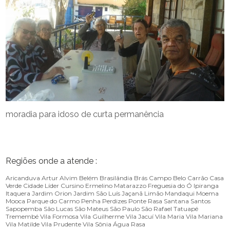
moradia para idoso de curta permanência
Regiões onde a atende :
Aricanduva
Artur Alvim
Belém
Brasilândia
Brás
Campo Belo
Carrão
Casa
Verde
Cidade Líder
Cursino
Ermelino Matarazzo
Freguesia do Ó
Ipiranga
Itaquera
Jardim Orion
Jardim São Luís
Jaçanã
Limão
Mandaqui
Moema
Mooca
Parque do Carmo
Penha
Perdizes
Ponte Rasa
Santana
Santos
Sapopemba
São Lucas
São Mateus
São Paulo
São Rafael
Tatuapé
Tremembé
Vila Formosa
Vila Guilherme
Vila Jacuí
Vila Maria
Vila Mariana
Vila Matilde
Vila Prudente
Vila Sônia
Água Rasa