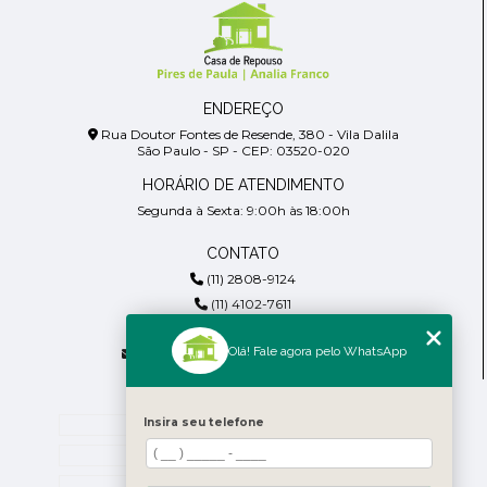
ENDEREÇO
Rua Doutor Fontes de Resende, 380 - Vila Dalila
São Paulo - SP - CEP: 03520-020
HORÁRIO DE ATENDIMENTO
Segunda à Sexta: 9:00h às 18:00h
CONTATO
(11) 2808-9124
(11) 4102-7611
(11) 99918-4901
Olá! Fale agora pelo WhatsApp
residencialpiresdepaula@gmail.com
MENU
Insira seu telefone
Home
Empresa
Blog