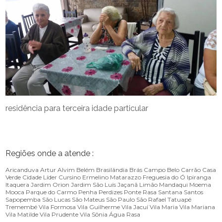
residência para terceira idade particular
Regiões onde a atende :
Aricanduva
Artur Alvim
Belém
Brasilândia
Brás
Campo Belo
Carrão
Casa
Verde
Cidade Líder
Cursino
Ermelino Matarazzo
Freguesia do Ó
Ipiranga
Itaquera
Jardim Orion
Jardim São Luís
Jaçanã
Limão
Mandaqui
Moema
Mooca
Parque do Carmo
Penha
Perdizes
Ponte Rasa
Santana
Santos
Sapopemba
São Lucas
São Mateus
São Paulo
São Rafael
Tatuapé
Tremembé
Vila Formosa
Vila Guilherme
Vila Jacuí
Vila Maria
Vila Mariana
Vila Matilde
Vila Prudente
Vila Sônia
Água Rasa