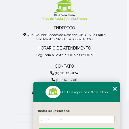
ENDEREÇO
Rua Doutor Fontes de Resende, 380 - Vila Dalila
São Paulo - SP - CEP: 03520-020
HORÁRIO DE ATENDIMENTO
Segunda à Sexta: 9:00h às 18:00h
CONTATO
(11) 2808-9124
(11) 4102-7611
(11) 99918-4901
Olá! Fale agora pelo WhatsApp
residencialpiresdepaula@gmail.com
MENU
Home
Insira seu telefone
Empresa
Blog