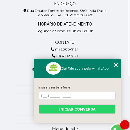
ENDEREÇO
Rua Doutor Fontes de Resende, 380 - Vila Dalila
São Paulo - SP - CEP: 03520-020
HORÁRIO DE ATENDIMENTO
Segunda à Sexta: 9:00h às 18:00h
CONTATO
(11) 2808-9124
(11) 4102-7611
(11) 99918-4901
Olá! Fale agora pelo WhatsApp
residencialpiresdepaula@gmail.com
MENU
Home
Insira seu telefone
Empresa
Blog
INICIAR CONVERSA
Contato
Categorias
1
Mapa do site