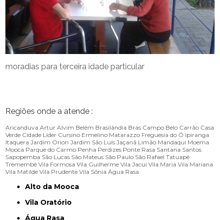
moradias para terceira idade particular
Regiões onde a atende :
Aricanduva
Artur Alvim
Belém
Brasilândia
Brás
Campo Belo
Carrão
Casa
Verde
Cidade Líder
Cursino
Ermelino Matarazzo
Freguesia do Ó
Ipiranga
Itaquera
Jardim Orion
Jardim São Luís
Jaçanã
Limão
Mandaqui
Moema
Mooca
Parque do Carmo
Penha
Perdizes
Ponte Rasa
Santana
Santos
Sapopemba
São Lucas
São Mateus
São Paulo
São Rafael
Tatuapé
Tremembé
Vila Formosa
Vila Guilherme
Vila Jacuí
Vila Maria
Vila Mariana
Vila Matilde
Vila Prudente
Vila Sônia
Água Rasa
Alto da Mooca
Vila Oratório
Água Rasa