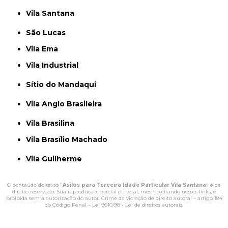
Vila Santana
São Lucas
Vila Ema
Vila Industrial
Sítio do Mandaqui
Vila Anglo Brasileira
Vila Brasilina
Vila Brasílio Machado
Vila Guilherme
O conteúdo do texto "
Asilos para Terceira Idade Particular Vila Santana
" é de
direito reservado. Sua reprodução, parcial ou total, mesmo citando nossos links, é
proibida sem a autorização do autor. Crime de violação de direito autoral – artigo 184
do Código Penal –
Lei 9610/98 - Lei de direitos autorais
.