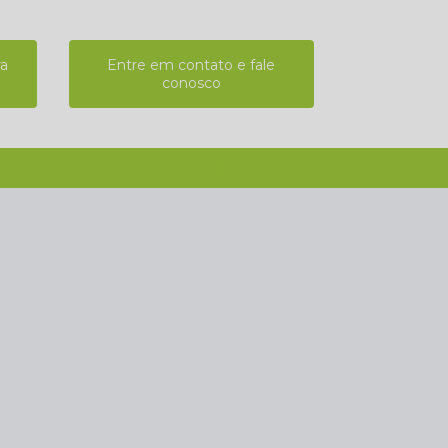
ra
Entre em contato e fale
conosco
(11) 2808-9124
(11) 4102-7611
(11) 99918-4901