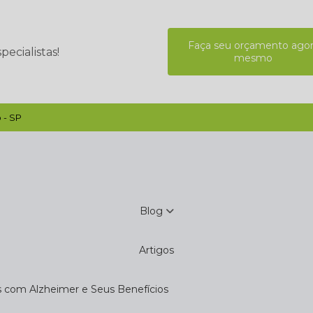
Faça seu orçamento ago
ecialistas!
mesmo
 - SP
Blog
Artigos
s com Alzheimer e Seus Benefícios