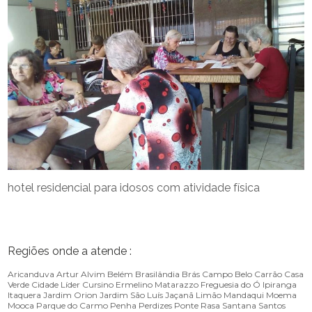
hotel residencial para idosos com atividade física
Regiões onde a atende :
Aricanduva
Artur Alvim
Belém
Brasilândia
Brás
Campo Belo
Carrão
Casa
Verde
Cidade Líder
Cursino
Ermelino Matarazzo
Freguesia do Ó
Ipiranga
Itaquera
Jardim Orion
Jardim São Luís
Jaçanã
Limão
Mandaqui
Moema
Mooca
Parque do Carmo
Penha
Perdizes
Ponte Rasa
Santana
Santos