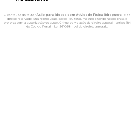
O conteúdo do texto "
Asilo para Idosos com Atividade Física Ibirapuera
" é de
direito reservado. Sua reprodução, parcial ou total, mesmo citando nossos links, é
proibida sem a autorização do autor. Crime de violação de direito autoral – artigo 184
do Código Penal –
Lei 9610/98 - Lei de direitos autorais
.