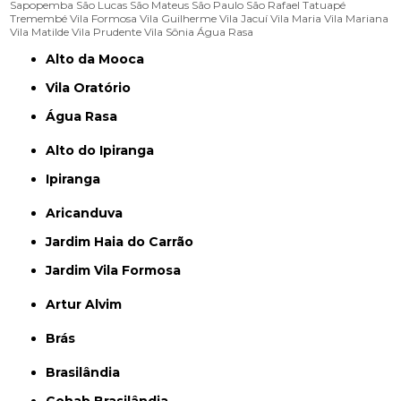
Sapopemba
São Lucas
São Mateus
São Paulo
São Rafael
Tatuapé
Tremembé
Vila Formosa
Vila Guilherme
Vila Jacuí
Vila Maria
Vila Mariana
Vila Matilde
Vila Prudente
Vila Sônia
Água Rasa
Alto da Mooca
Vila Oratório
Água Rasa
Alto do Ipiranga
Ipiranga
Aricanduva
Jardim Haia do Carrão
Jardim Vila Formosa
Artur Alvim
Brás
Brasilândia