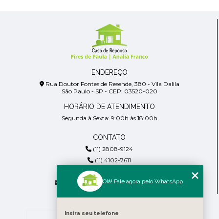
ENDEREÇO
Rua Doutor Fontes de Resende, 380 - Vila Dalila
São Paulo - SP - CEP: 03520-020
HORÁRIO DE ATENDIMENTO
Segunda à Sexta: 9:00h às 18:00h
CONTATO
(11) 2808-9124
(11) 4102-7611
(11) 99918-4901
Olá! Fale agora pelo WhatsApp
residencialpiresdepaula@gmail.com
MENU
Home
Insira seu telefone