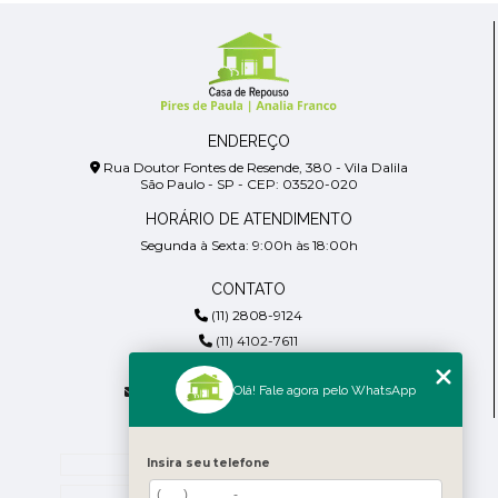
ENDEREÇO
Rua Doutor Fontes de Resende, 380 - Vila Dalila
São Paulo - SP - CEP: 03520-020
HORÁRIO DE ATENDIMENTO
Segunda à Sexta: 9:00h às 18:00h
CONTATO
(11) 2808-9124
(11) 4102-7611
(11) 99918-4901
Olá! Fale agora pelo WhatsApp
residencialpiresdepaula@gmail.com
MENU
Home
Insira seu telefone
Empresa