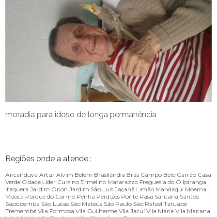
moradia para idoso de longa permanência
Regiões onde a atende :
Aricanduva
Artur Alvim
Belém
Brasilândia
Brás
Campo Belo
Carrão
Casa
Verde
Cidade Líder
Cursino
Ermelino Matarazzo
Freguesia do Ó
Ipiranga
Itaquera
Jardim Orion
Jardim São Luís
Jaçanã
Limão
Mandaqui
Moema
Mooca
Parque do Carmo
Penha
Perdizes
Ponte Rasa
Santana
Santos
Sapopemba
São Lucas
São Mateus
São Paulo
São Rafael
Tatuapé
Tremembé
Vila Formosa
Vila Guilherme
Vila Jacuí
Vila Maria
Vila Mariana