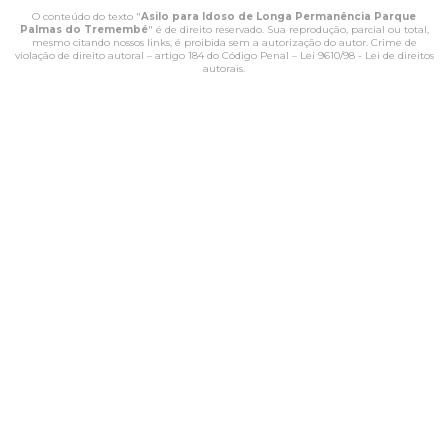
O conteúdo do texto "
Asilo para Idoso de Longa Permanência Parque
Palmas do Tremembé
" é de direito reservado. Sua reprodução, parcial ou total,
mesmo citando nossos links, é proibida sem a autorização do autor. Crime de
violação de direito autoral – artigo 184 do Código Penal –
Lei 9610/98 - Lei de direitos
autorais
.