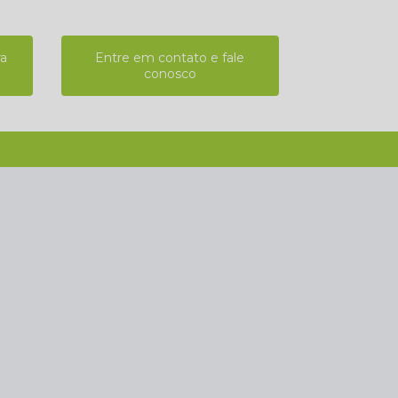
ra
Entre em contato e fale
conosco
(11) 2808-9124
(11) 4102-7611
(11) 99918-4901