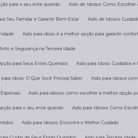
pção para o seu ente querido
Asilo de Idosos: Como Escolher
ara Seu Familiar e Garantir Bem-Estar
Asilo de Idosos: Cuida
gnidade
Asilo para idoso é a melhor opção para garantir confo
nforto e Segurança na Terceira Idade
 Opção para Seus Entes Queridos
Asilo para Idoso: Cuidados e
ilo para Idoso: O Que Você Precisa Saber
Asilo para Idosos c
 Especiais
Asilo para idosos: como escolher a melhor opção p
 opção para o seu ente querido
Asilo para Idosos: Como Escol
antidos
Asilo para Idosos: Encontre o Melhor Cuidado
o para Cuidar de Seus Entes Queridos
Asilo para Terceira Idad