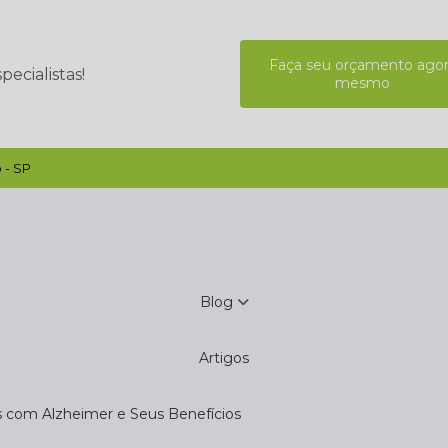
Faça seu orçamento ago
ecialistas!
mesmo
 - SP
Blog
Artigos
s com Alzheimer e Seus Benefícios