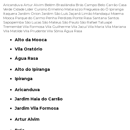
Aricanduva
Artur Alvim
Belém
Brasilândia
Brás
Campo Belo
Carrão
Casa
Verde
Cidade Líder
Cursino
Ermelino Matarazzo
Freguesia do Ó
Ipiranga
Itaquera
Jardim Orion
Jardim São Luís
Jaçanã
Limão
Mandaqui
Moema
Mooca
Parque do Carmo
Penha
Perdizes
Ponte Rasa
Santana
Santos
Sapopemba
São Lucas
São Mateus
São Paulo
São Rafael
Tatuapé
Tremembé
Vila Formosa
Vila Guilherme
Vila Jacuí
Vila Maria
Vila Mariana
Vila Matilde
Vila Prudente
Vila Sônia
Água Rasa
Alto da Mooca
Vila Oratório
Água Rasa
Alto do Ipiranga
Ipiranga
Aricanduva
Jardim Haia do Carrão
Jardim Vila Formosa
Artur Alvim