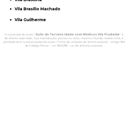
Vila Brasílio Machado
Vila Guilherme
O conteúdo do texto "
Asilo de Terceira Idade com Médicos Vila Prudente
" é
de direito reservado. Sua reprodução, parcial ou total, mesmo citando nossos links, é
proibida sem a autorização do autor. Crime de violação de direito autoral – artigo 184
do Código Penal –
Lei 9610/98 - Lei de direitos autorais
.