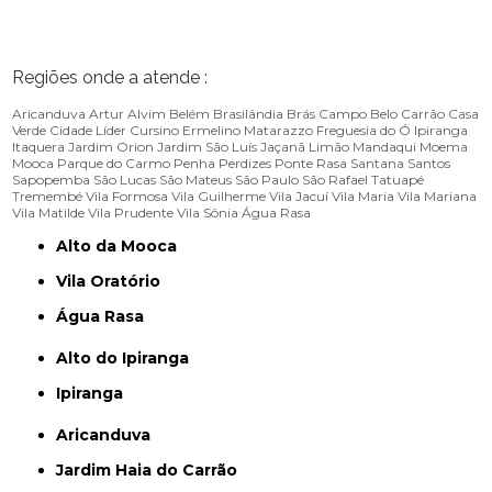
Regiões onde a atende :
Aricanduva
Artur Alvim
Belém
Brasilândia
Brás
Campo Belo
Carrão
Casa
Verde
Cidade Líder
Cursino
Ermelino Matarazzo
Freguesia do Ó
Ipiranga
Itaquera
Jardim Orion
Jardim São Luís
Jaçanã
Limão
Mandaqui
Moema
Mooca
Parque do Carmo
Penha
Perdizes
Ponte Rasa
Santana
Santos
Sapopemba
São Lucas
São Mateus
São Paulo
São Rafael
Tatuapé
Tremembé
Vila Formosa
Vila Guilherme
Vila Jacuí
Vila Maria
Vila Mariana
Vila Matilde
Vila Prudente
Vila Sônia
Água Rasa
Alto da Mooca
Vila Oratório
Água Rasa
Alto do Ipiranga
Ipiranga
Aricanduva
Jardim Haia do Carrão