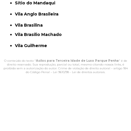
Sítio do Mandaqui
Vila Anglo Brasileira
Vila Brasilina
Vila Brasílio Machado
Vila Guilherme
O conteúdo do texto "
Asilos para Terceira Idade de Luxo Parque Penha
" é de
direito reservado. Sua reprodução, parcial ou total, mesmo citando nossos links, é
proibida sem a autorização do autor. Crime de violação de direito autoral – artigo 184
do Código Penal –
Lei 9610/98 - Lei de direitos autorais
.