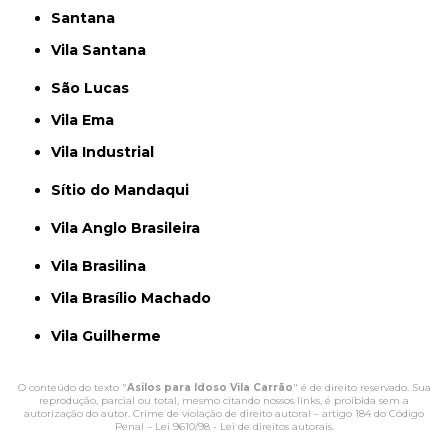
Santana
Vila Santana
São Lucas
Vila Ema
Vila Industrial
Sítio do Mandaqui
Vila Anglo Brasileira
Vila Brasilina
Vila Brasílio Machado
Vila Guilherme
O conteúdo do texto "
Asilos para Idoso Vila Carrão
" é de direito reservado. Sua
reprodução, parcial ou total, mesmo citando nossos links, é proibida sem a
autorização do autor. Crime de violação de direito autoral – artigo 184 do Código
Penal –
Lei 9610/98 - Lei de direitos autorais
.