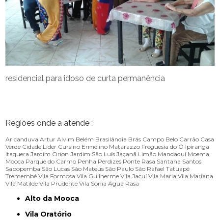
residencial para idoso de curta permanência
Regiões onde a atende :
Aricanduva
Artur Alvim
Belém
Brasilândia
Brás
Campo Belo
Carrão
Casa
Verde
Cidade Líder
Cursino
Ermelino Matarazzo
Freguesia do Ó
Ipiranga
Itaquera
Jardim Orion
Jardim São Luís
Jaçanã
Limão
Mandaqui
Moema
Mooca
Parque do Carmo
Penha
Perdizes
Ponte Rasa
Santana
Santos
Sapopemba
São Lucas
São Mateus
São Paulo
São Rafael
Tatuapé
Tremembé
Vila Formosa
Vila Guilherme
Vila Jacuí
Vila Maria
Vila Mariana
Vila Matilde
Vila Prudente
Vila Sônia
Água Rasa
Alto da Mooca
Vila Oratório