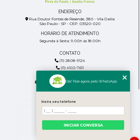
ENDEREÇO
Rua Doutor Fontes de Resende, 380 - Vila Dalila
São Paulo - SP - CEP: 03520-020
HORÁRIO DE ATENDIMENTO
Segunda à Sexta: 9:00h às 18:00h
CONTATO
(11) 2808-9124
(11) 4102-7611
(11) 99918-4901
Olá! Fale agora pelo WhatsApp
residencialpiresdepaula@gmail.com
MENU
Insira seu telefone
Home
Empresa
Blog
INICIAR CONVERSA
Contato
Categorias