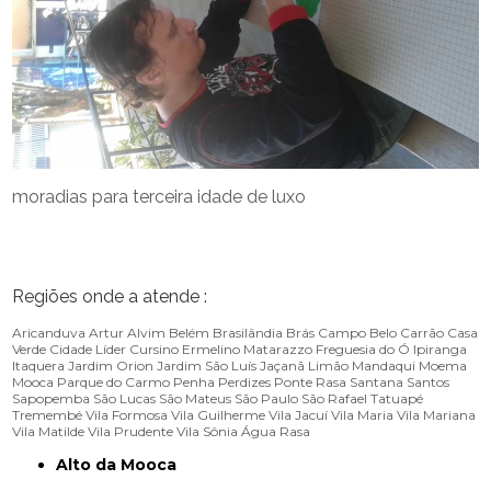
moradias para terceira idade de luxo
Regiões onde a atende :
Aricanduva
Artur Alvim
Belém
Brasilândia
Brás
Campo Belo
Carrão
Casa
Verde
Cidade Líder
Cursino
Ermelino Matarazzo
Freguesia do Ó
Ipiranga
Itaquera
Jardim Orion
Jardim São Luís
Jaçanã
Limão
Mandaqui
Moema
Mooca
Parque do Carmo
Penha
Perdizes
Ponte Rasa
Santana
Santos
Sapopemba
São Lucas
São Mateus
São Paulo
São Rafael
Tatuapé
Tremembé
Vila Formosa
Vila Guilherme
Vila Jacuí
Vila Maria
Vila Mariana
Vila Matilde
Vila Prudente
Vila Sônia
Água Rasa
Alto da Mooca