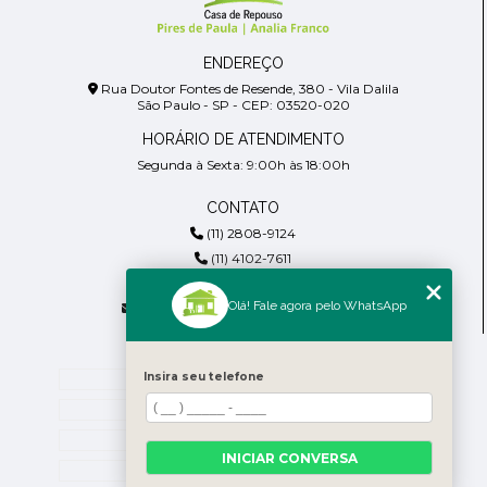
ENDEREÇO
Rua Doutor Fontes de Resende, 380 - Vila Dalila
São Paulo - SP - CEP: 03520-020
HORÁRIO DE ATENDIMENTO
Segunda à Sexta: 9:00h às 18:00h
CONTATO
(11) 2808-9124
(11) 4102-7611
(11) 99918-4901
Olá! Fale agora pelo WhatsApp
residencialpiresdepaula@gmail.com
MENU
Home
Insira seu telefone
Empresa
Blog
INICIAR CONVERSA
Contato