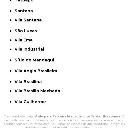
Tatuapé
Santana
Vila Santana
São Lucas
Vila Ema
Vila Industrial
Sítio do Mandaqui
Vila Anglo Brasileira
Vila Brasilina
Vila Brasílio Machado
Vila Guilherme
O conteúdo do texto "
Asilo para Terceira Idade de Luxo Jardim Ibirapuera
" é
de direito reservado. Sua reprodução, parcial ou total, mesmo citando nossos links, é
proibida sem a autorização do autor. Crime de violação de direito autoral – artigo 184
do Código Penal –
Lei 9610/98 - Lei de direitos autorais
.