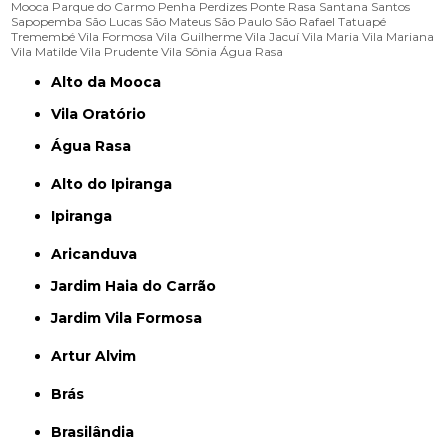
Mooca
Parque do Carmo
Penha
Perdizes
Ponte Rasa
Santana
Santos
Sapopemba
São Lucas
São Mateus
São Paulo
São Rafael
Tatuapé
Tremembé
Vila Formosa
Vila Guilherme
Vila Jacuí
Vila Maria
Vila Mariana
Vila Matilde
Vila Prudente
Vila Sônia
Água Rasa
Alto da Mooca
Vila Oratório
Água Rasa
Alto do Ipiranga
Ipiranga
Aricanduva
Jardim Haia do Carrão
Jardim Vila Formosa
Artur Alvim
Brás
Brasilândia