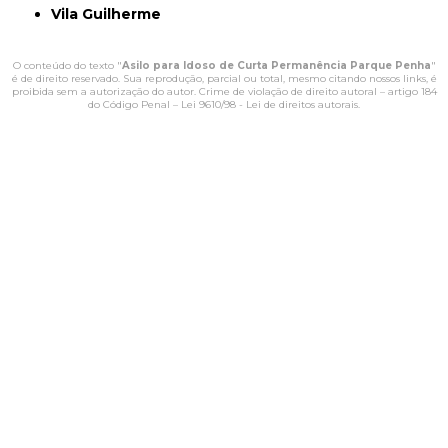
Vila Guilherme
O conteúdo do texto "
Asilo para Idoso de Curta Permanência Parque Penha
"
é de direito reservado. Sua reprodução, parcial ou total, mesmo citando nossos links, é
proibida sem a autorização do autor. Crime de violação de direito autoral – artigo 184
do Código Penal –
Lei 9610/98 - Lei de direitos autorais
.