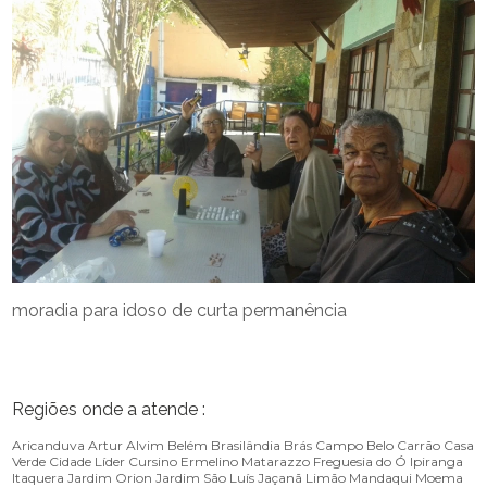
moradia para idoso de curta permanência
Regiões onde a atende :
Aricanduva
Artur Alvim
Belém
Brasilândia
Brás
Campo Belo
Carrão
Casa
Verde
Cidade Líder
Cursino
Ermelino Matarazzo
Freguesia do Ó
Ipiranga
Itaquera
Jardim Orion
Jardim São Luís
Jaçanã
Limão
Mandaqui
Moema