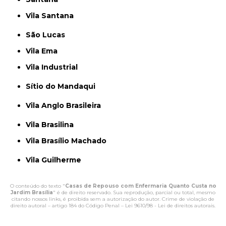
Vila Santana
São Lucas
Vila Ema
Vila Industrial
Sítio do Mandaqui
Vila Anglo Brasileira
Vila Brasilina
Vila Brasílio Machado
Vila Guilherme
O conteúdo do texto "
Casas de Repouso com Enfermaria Quanto Custa no
Jardim Brasília
" é de direito reservado. Sua reprodução, parcial ou total, mesmo
citando nossos links, é proibida sem a autorização do autor. Crime de violação de
direito autoral – artigo 184 do Código Penal –
Lei 9610/98 - Lei de direitos autorais
.