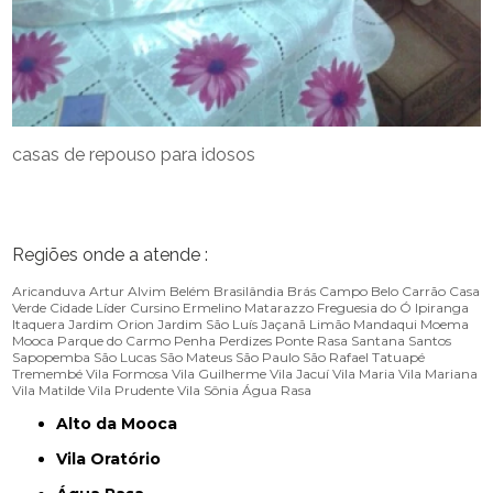
casas de repouso para idosos
Regiões onde a atende :
Aricanduva
Artur Alvim
Belém
Brasilândia
Brás
Campo Belo
Carrão
Casa
Verde
Cidade Líder
Cursino
Ermelino Matarazzo
Freguesia do Ó
Ipiranga
Itaquera
Jardim Orion
Jardim São Luís
Jaçanã
Limão
Mandaqui
Moema
Mooca
Parque do Carmo
Penha
Perdizes
Ponte Rasa
Santana
Santos
Sapopemba
São Lucas
São Mateus
São Paulo
São Rafael
Tatuapé
Tremembé
Vila Formosa
Vila Guilherme
Vila Jacuí
Vila Maria
Vila Mariana
Vila Matilde
Vila Prudente
Vila Sônia
Água Rasa
Alto da Mooca
Vila Oratório