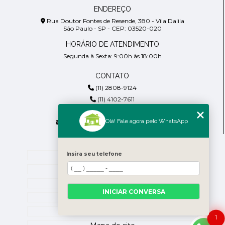
ENDEREÇO
Rua Doutor Fontes de Resende, 380 - Vila Dalila
São Paulo - SP - CEP: 03520-020
HORÁRIO DE ATENDIMENTO
Segunda à Sexta: 9:00h às 18:00h
CONTATO
(11) 2808-9124
(11) 4102-7611
(11) 99918-4901
Olá! Fale agora pelo WhatsApp
residencialpiresdepaula@gmail.com
MENU
Home
Insira seu telefone
Empresa
Blog
INICIAR CONVERSA
Contato
Categorias
1