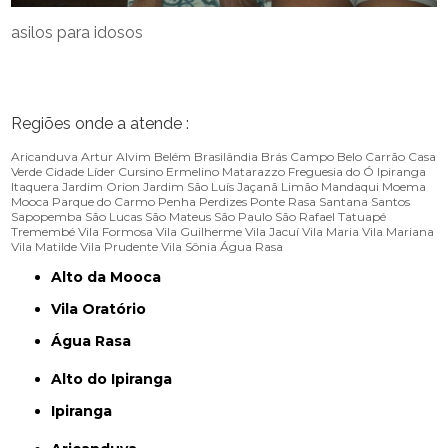
asilos para idosos
Regiões onde a atende :
Aricanduva
Artur Alvim
Belém
Brasilândia
Brás
Campo Belo
Carrão
Casa
Verde
Cidade Líder
Cursino
Ermelino Matarazzo
Freguesia do Ó
Ipiranga
Itaquera
Jardim Orion
Jardim São Luís
Jaçanã
Limão
Mandaqui
Moema
Mooca
Parque do Carmo
Penha
Perdizes
Ponte Rasa
Santana
Santos
Sapopemba
São Lucas
São Mateus
São Paulo
São Rafael
Tatuapé
Tremembé
Vila Formosa
Vila Guilherme
Vila Jacuí
Vila Maria
Vila Mariana
Vila Matilde
Vila Prudente
Vila Sônia
Água Rasa
Alto da Mooca
Vila Oratório
Água Rasa
Alto do Ipiranga
Ipiranga