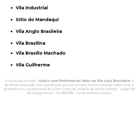
Vila Industrial
Sítio do Mandaqui
Vila Anglo Brasileira
Vila Brasilina
Vila Brasílio Machado
Vila Guilherme
O conteúdo do texto "
Asilos com Enfermarias Valor na Vila Luso Brasileira
" é
de direito reservado. Sua reprodução, parcial ou total, mesmo citando nossos links, é
proibida sem a autorização do autor. Crime de violação de direito autoral – artigo 184
do Código Penal –
Lei 9610/98 - Lei de direitos autorais
.