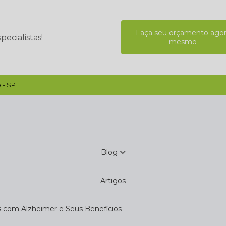
Faça seu orçamento ago
ecialistas!
mesmo
 - SP
Blog
Artigos
s com Alzheimer e Seus Benefícios