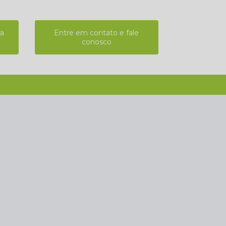
ra
Entre em contato e fale
conosco
(11) 2808-9124
(11) 4102-7611
(11) 99918-4901