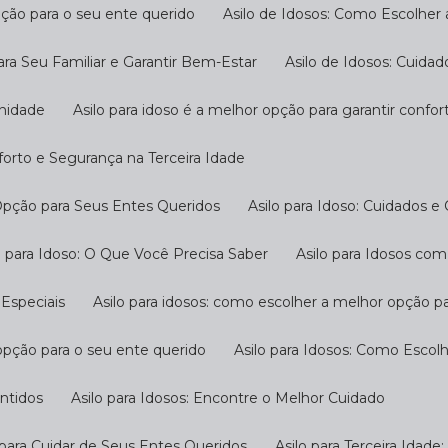
pção para o seu ente querido
Asilo de Idosos: Como Escolher
ara Seu Familiar e Garantir Bem-Estar
Asilo de Idosos: Cuida
gnidade
Asilo para idoso é a melhor opção para garantir confo
nforto e Segurança na Terceira Idade
 Opção para Seus Entes Queridos
Asilo para Idoso: Cuidados e
ilo para Idoso: O Que Você Precisa Saber
Asilo para Idosos c
 Especiais
Asilo para idosos: como escolher a melhor opção p
 opção para o seu ente querido
Asilo para Idosos: Como Escol
antidos
Asilo para Idosos: Encontre o Melhor Cuidado
o para Cuidar de Seus Entes Queridos
Asilo para Terceira Idad