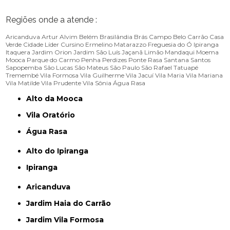
Regiões onde a atende :
Aricanduva
Artur Alvim
Belém
Brasilândia
Brás
Campo Belo
Carrão
Casa
Verde
Cidade Líder
Cursino
Ermelino Matarazzo
Freguesia do Ó
Ipiranga
Itaquera
Jardim Orion
Jardim São Luís
Jaçanã
Limão
Mandaqui
Moema
Mooca
Parque do Carmo
Penha
Perdizes
Ponte Rasa
Santana
Santos
Sapopemba
São Lucas
São Mateus
São Paulo
São Rafael
Tatuapé
Tremembé
Vila Formosa
Vila Guilherme
Vila Jacuí
Vila Maria
Vila Mariana
Vila Matilde
Vila Prudente
Vila Sônia
Água Rasa
Alto da Mooca
Vila Oratório
Água Rasa
Alto do Ipiranga
Ipiranga
Aricanduva
Jardim Haia do Carrão
Jardim Vila Formosa