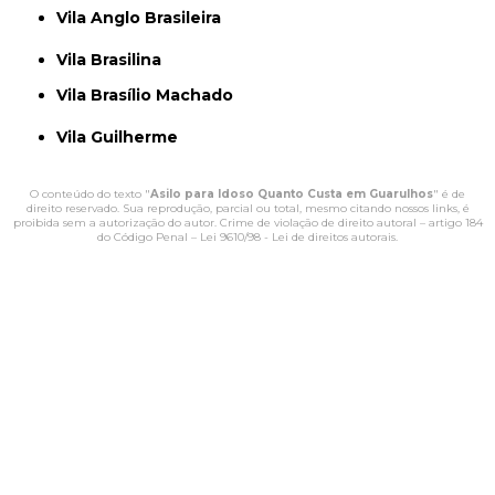
Vila Anglo Brasileira
Vila Brasilina
Vila Brasílio Machado
Vila Guilherme
O conteúdo do texto "
Asilo para Idoso Quanto Custa em Guarulhos
" é de
direito reservado. Sua reprodução, parcial ou total, mesmo citando nossos links, é
proibida sem a autorização do autor. Crime de violação de direito autoral – artigo 184
do Código Penal –
Lei 9610/98 - Lei de direitos autorais
.