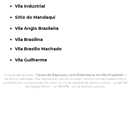
Vila Industrial
Sítio do Mandaqui
Vila Anglo Brasileira
Vila Brasilina
Vila Brasílio Machado
Vila Guilherme
O conteúdo do texto "
Casas de Repouso com Enfermaria na Vila Prudente
" é
de direito reservado. Sua reprodução, parcial ou total, mesmo citando nossos links, é
proibida sem a autorização do autor. Crime de violação de direito autoral – artigo 184
do Código Penal –
Lei 9610/98 - Lei de direitos autorais
.