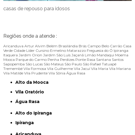
casas de repouso para idosos
Regiões onde a atende :
Aricanduva
Artur Alvim
Belém
Brasilândia
Brás
Campo Belo
Carrão
Casa
Verde
Cidade Líder
Cursino
Ermelino Matarazzo
Freguesia do Ó
Ipiranga
Itaquera
Jardim Orion
Jardim São Luís
Jaçanã
Limão
Mandaqui
Moema
Mooca
Parque do Carmo
Penha
Perdizes
Ponte Rasa
Santana
Santos
Sapopemba
São Lucas
São Mateus
São Paulo
São Rafael
Tatuapé
Tremembé
Vila Formosa
Vila Guilherme
Vila Jacuí
Vila Maria
Vila Mariana
Vila Matilde
Vila Prudente
Vila Sônia
Água Rasa
Alto da Mooca
Vila Oratório
Água Rasa
Alto do Ipiranga
Ipiranga
Aricanduva