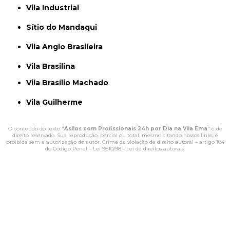
Vila Industrial
Sítio do Mandaqui
Vila Anglo Brasileira
Vila Brasilina
Vila Brasílio Machado
Vila Guilherme
O conteúdo do texto "
Asilos com Profissionais 24h por Dia na Vila Ema
" é de
direito reservado. Sua reprodução, parcial ou total, mesmo citando nossos links, é
proibida sem a autorização do autor. Crime de violação de direito autoral – artigo 184
do Código Penal –
Lei 9610/98 - Lei de direitos autorais
.