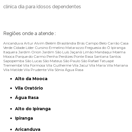
clínica dia para idosos dependentes
Regiões onde a atende :
Aricanduva
Artur Alvim
Belém
Brasilândia
Brás
Campo Belo
Carrão
Casa
Verde
Cidade Líder
Cursino
Ermelino Matarazzo
Freguesia do Ó
Ipiranga
Itaquera
Jardim Orion
Jardim São Luís
Jaçanã
Limão
Mandaqui
Moema
Mooca
Parque do Carmo
Penha
Perdizes
Ponte Rasa
Santana
Santos
Sapopemba
São Lucas
São Mateus
São Paulo
São Rafael
Tatuapé
Tremembé
Vila Formosa
Vila Guilherme
Vila Jacuí
Vila Maria
Vila Mariana
Vila Matilde
Vila Prudente
Vila Sônia
Água Rasa
Alto da Mooca
Vila Oratório
Água Rasa
Alto do Ipiranga
Ipiranga
Aricanduva